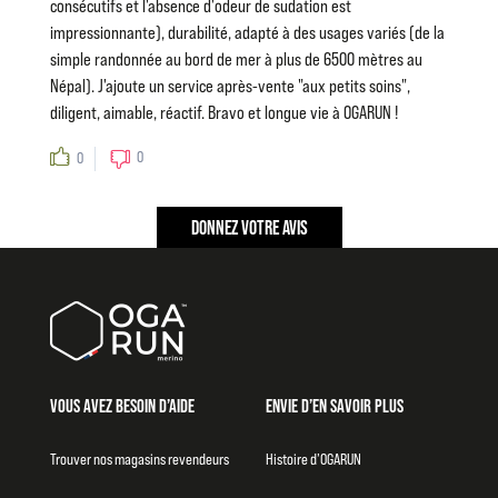
consécutifs et l'absence d'odeur de sudation est
impressionnante), durabilité, adapté à des usages variés (de la
simple randonnée au bord de mer à plus de 6500 mètres au
Népal). J'ajoute un service après-vente "aux petits soins",
diligent, aimable, réactif. Bravo et longue vie à OGARUN !
0
0
Signaler un abus
DONNEZ VOTRE AVIS
VOUS AVEZ BESOIN D’AIDE
ENVIE D’EN SAVOIR PLUS
Trouver nos magasins revendeurs
Histoire d’OGARUN