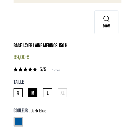
ZOOM
BASE LAYER LAINE MERINOS 150 H
89,00 €
5/5
1 avis
TAILLE
S
M
L
XL
COULEUR :
Dark blue